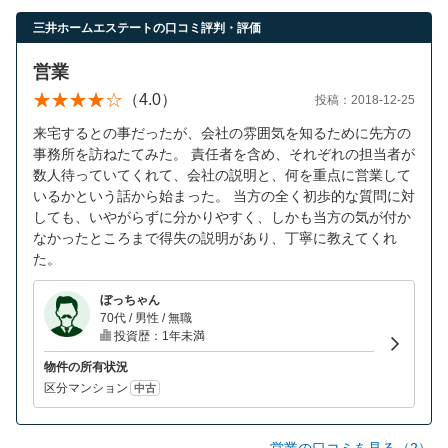
営業時間：10:00〜19:00(土日祝も営業中) 定休日：水
三井ホームエステートの口コミ評判・評価
営業
（4.0）
投稿：2018-12-25
来宅するとの事だったが、会社の雰囲気を知るために先方の
事務所を訪ねたてみた。 責任者を含め、それぞれの担当者が
数人待っていてくれて、会社の説明と、何を重点に営業して
いるかという話から始まった。 当方の全く初歩的な質問に対
しても、いやがらずに分かりやすく、しかも当方の気が付か
なかったところまで得失の説明があり、丁寧に教えてくれ
た。
ぼっちゃん
70代 / 男性 / 無職
投資歴：1年未満
物件の所有状況
区分マンション
中古
営業の口コミを見る（2）