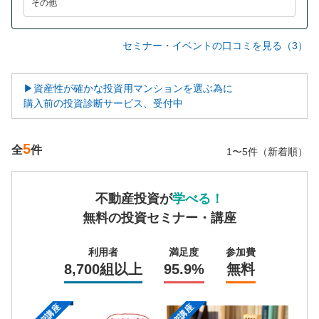
その他
セミナー・イベントの口コミを見る（3）
▶資産性が確かな投資用マンションを選ぶ為に
購入前の投資診断サービス、受付中
5
全
件
1〜5件（新着順）
不動産投資が
学べる！
無料の投資セミナー・講座
利用者
満足度
参加費
8,700組以上
95.9%
無料
投資講座
投資講座
投資