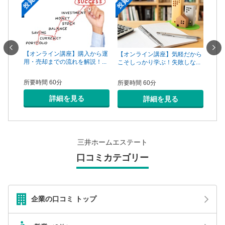
一手は
【オンライン講座】購入から運
【オ
【オンライン講座】気軽だから
...
用・売却までの流れを解説！...
頼で
こそしっかり学ぶ！失敗しな...
所要時間 60分
所要
所要時間 60分
詳細を見る
詳細を見る
三井ホームエステート
口コミカテゴリー
企業の口コミ トップ