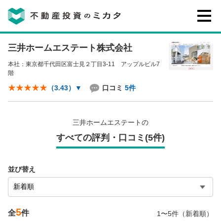
三井ホームエステート株式会社
不動産投資のミカタとは
本社：東京都千代田区富士見２丁目3-11 アップルビル7
階
講座・セミナー
口コミ
5件
（3.43）
▼
不動産投資会社の評判・口コミ
三井ホームエステートの
すべての評判・口コミ(5件)
お客様の声
並び替え
5
0120-146-460
全
件
1〜5件（新着順）
ご質問・ご予約
電話する