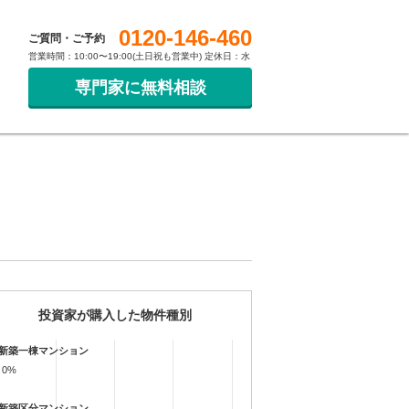
0120-146-460
ご質問・ご予約
営業時間：10:00〜19:00(土日祝も営業中) 定休日：水
専門家に無料相談
投資家が購入した物件種別
新築一棟マンション
0%
0%
新築区分マンション