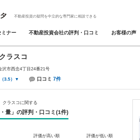
不動産投資の疑問を中立的な専門家に相談できる
セミナー
不動産投資会社の評判・口コミ
お客様の声
クラスコ
沢市西念4丁目24番21号
口コミ
7件
（3.5）
▼
クラスコに関する
・量」の評判・口コミ(1件)
評価が高い順
評価が低い順