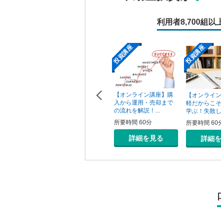
利用者
8,700組以
投資講座
投資講座
投資講座
【オンライン講座】次
【オンライン講座】購
ン講座】投
【オンライ
の一手はどうすべき？
入から運用・売却まで
の売り時・
軽だからこ
投資用不動産の...
の流れを解説！...
学ぶ！失敗しな
所要時間 60分
所要時間 60分
0分
所要時間 60
詳細を見る
詳細を見る
を見る
詳細