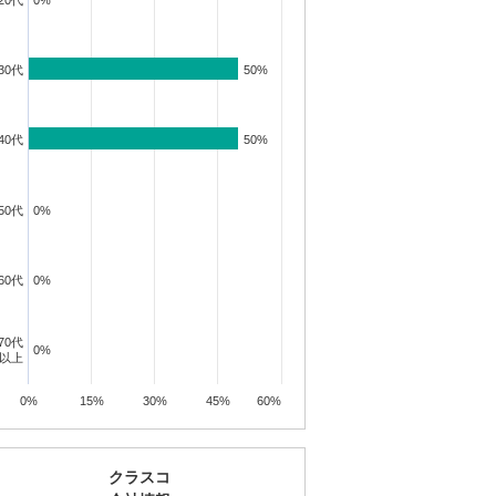
20代
0%
0%
30代
50%
50%
投資講座
投資講座
投資講座
40代
50%
50%
50代
0%
0%
【オンライン講座】次
【オンライン講座】購
講座】投
【オンライン講
の一手はどうすべき？
入から運用・売却まで
売り時・
軽だからこそし
投資用不動産の...
の流れを解説！...
学ぶ！失敗しな..
所要時間 60分
所要時間 60分
所要時間 60分
60代
0%
0%
詳細を見る
詳細を見る
見る
詳細を見
70代
0%
0%
以上
0%
15%
30%
45%
60%
クラスコ