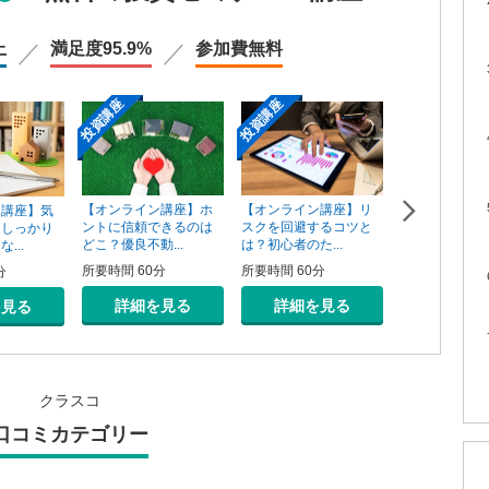
上
満足度
95.9%
参加費
無料
投資講座
投資講座
投資講座
【オンライン講座】ホ
【オンライン講座】リ
ン講座】気
【オンライン
ントに信頼できるのは
スクを回避するコツと
そしっかり
資用不動産の
どこ？優良不動...
は？初心者のた...
...
売り方講座
所要時間 60分
所要時間 60分
分
所要時間 60分
詳細を見る
詳細を見る
を見る
詳細を
クラスコ
口コミカテゴリー