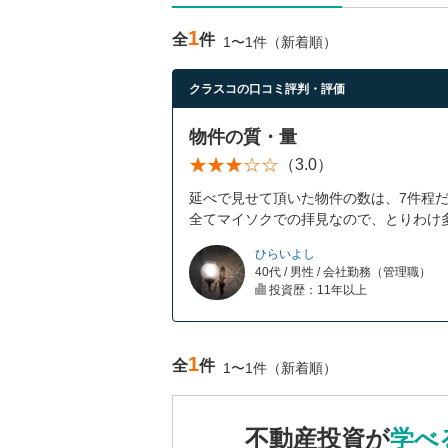
1
全
件
1〜1件（新着順）
クラスコの口コミ評判・評価
物件の質・量
（3.0）
延べで見せて頂いた物件の数は、7件程
全てマイソクでの拝見なので、とりわけ
ひらいよし
40代 / 男性 / 会社勤務（管理職）
投資歴：11年以上
1
全
件
1〜1件（新着順）
不動産投資が
学べ