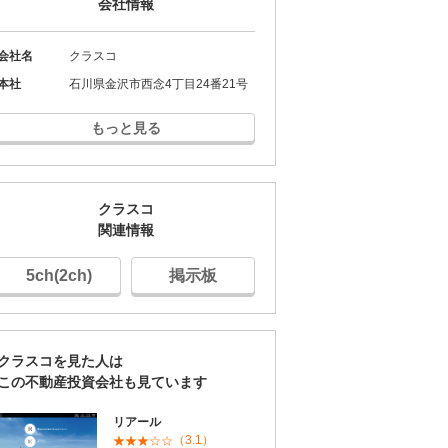
会社情報
会社名
クラスコ
本社
石川県金沢市西念4丁目24番21号
もっと見る
クラスコ
関連情報
5ch(2ch)
掲示板
クラスコを見た人は
この不動産投資会社も見ています
リアール
（3.1）