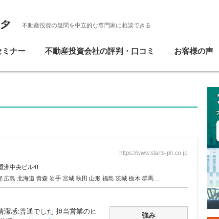
不動産投資の疑問を中立的な専門家に相談できる
セミナー
不動産投資会社の評判・口コミ
お客様の声
https://www.starts-ph.co.jp
重洲中央ビル4F
広島 北海道 青森 岩手 宮城 秋田 山形 福島 茨城 栃木 群馬 ...
清潔感:普通でした 担当営業のヒ
強み