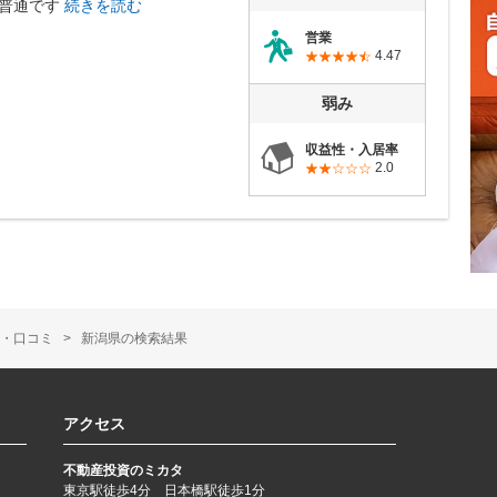
:普通です
続きを読む
営業
4.47
弱み
収益性・入居率
2.0
・口コミ
新潟県の検索結果
アクセス
不動産投資のミカタ
東京駅徒歩4分 日本橋駅徒歩1分