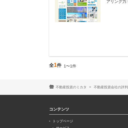
アリング力
1
全
件
1〜1件
不動産投資のミカタ
不動産投資会社の評判
コンテンツ
トップページ