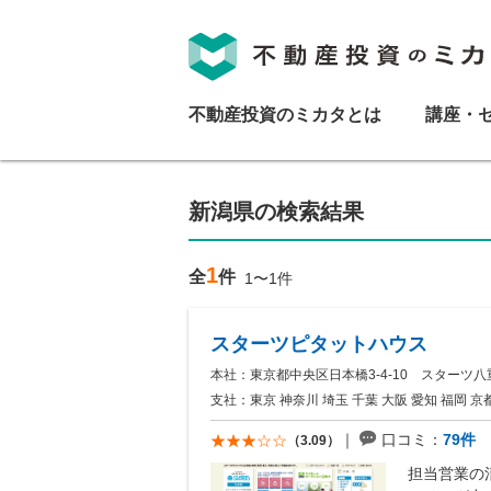
不動産投資のミカタとは
講座・
新潟県の検索結果
1
全
件
1〜1件
スターツピタットハウス
本社：東京都中央区日本橋3-4-10 スターツ八
支社：東京 神奈川 埼玉 千葉 大阪 愛知 福岡 京都 
口コミ：
79件
（3.09）
担当営業の