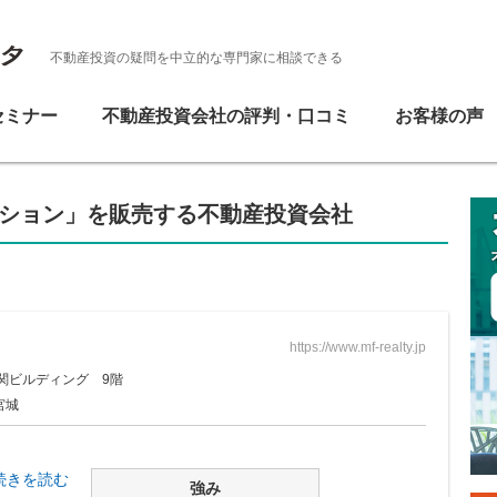
不動産投資の疑問を中立的な専門家に相談できる
セミナー
不動産投資会社の評判・口コミ
お客様の声
ンション」を販売する不動産投資会社
https://www.mf-realty.jp
関ビルディング 9階
宮城
続きを読む
強み