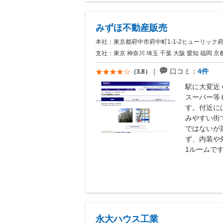
みずほ不動産販売
本社：東京都府中市府中町1-1-2ヒューリック府
支社：東京 神奈川 埼玉 千葉 大阪 愛知 福岡 京都
口コミ：
4件
（3.8）
駅に大変近
スーパー等
す。付近に
みやすい街
ではないが
ず、内装や
1ルームです
永大ハウス工業