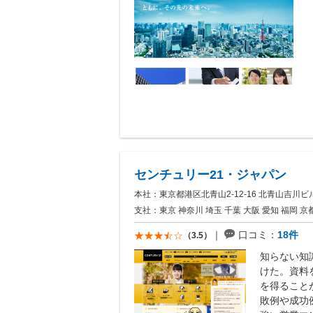
センチュリー21・ジャパン
本社：東京都港区北青山2-12-16 北青山吉川ビ
支社：東京 神奈川 埼玉 千葉 大阪 愛知 福岡 京都
口コミ：
18件
（3.5）
知らない知
けた。資料
を得ること
敗例や成功