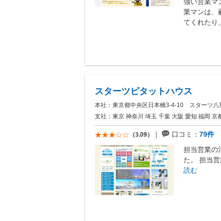
強い営業マ
業マンは、
てくれたり、
スターツピタットハウス
本社：東京都中央区日本橋3-4-10 スターツ八
支社：東京 神奈川 埼玉 千葉 大阪 愛知 福岡 京都 
口コミ：
79件
（3.09）
担当営業の
た。 担当営
読む