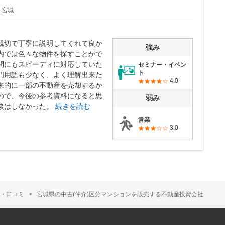
：宮城
親切で丁寧に説明してくれて良か
強み
内では色々な物件を探すことがで
問にもスピーディに対応していた
セミナー・イベン
ト
門用語も少なく、よく理解出来た
4.0
来的に一部の不動産を売却するか
ので、今後の参考資料になると思
弱み
談はしなかった。
続きを読む
営業
3.0
・口コミ
宮城県の中古(仲介)区分マンションを販売する不動産投資会社