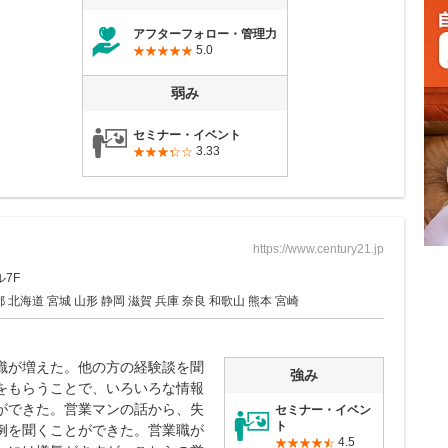
アフターフォロー・管理力
5.0
弱み
セミナー・イベント
3.33
https://www.century21.jp
ル7F
 北海道 宮城 山形 静岡 滋賀 兵庫 奈良 和歌山 熊本 宮崎
識が増えた。他の方の経験談を聞
強み
をもらうことで、いろいろな情報
ができた。営業マンの話から、失
セミナー・イベン
ト
例を聞くことができた。営業職が
4.5