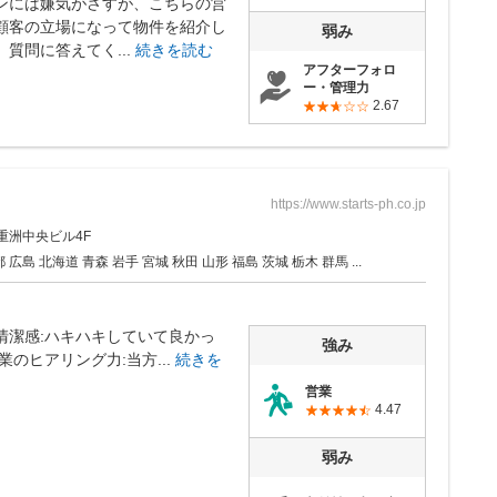
ンには嫌気がさすが、こちらの営
顧客の立場になって物件を紹介し
弱み
質問に答えてく...
続きを読む
アフターフォロ
ー・管理力
2.67
https://www.starts-ph.co.jp
重洲中央ビル4F
広島 北海道 青森 岩手 宮城 秋田 山形 福島 茨城 栃木 群馬 ...
清潔感:ハキハキしていて良かっ
強み
業のヒアリング力:当方...
続きを
営業
4.47
弱み