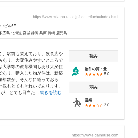
https://www.mizuho-re.co.jp/center/fuchu/index.html
中ビル5F
 広島 北海道 宮城 静岡 兵庫 長崎 鹿児島
く、駅前も栄えており、飲食店や
強み
もあり、大変住みやすいところで
は大学等の教育機関もあり大変住
物件の質・量
であり、購入した物が件は、新築
5.0
築年数が、そんなに経っておら
外観もとてもきれいであります。
弱み
が、とても日当た...
続きを読む
営業
3.0
https://www.eidaihouse.com