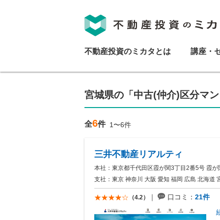
不動産投資のミカタとは
講座・
宮城県の「中古(仲介)区分マ
6
全
件
1〜6件
三井不動産リアルティ
本社：東京都千代田区霞が関3丁目2番5号 霞が
支社：東京 神奈川 大阪 愛知 福岡 広島 北海道 
口コミ：
21件
（4.2）