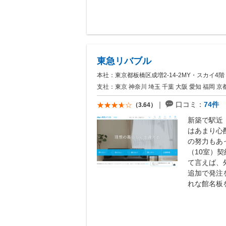
東急リバブル
本社：東京都板橋区成増2-14-2MY・スカイ4階
支社：東京 神奈川 埼玉 千葉 大阪 愛知 福岡 京
口コミ：
74件
（3.64）
新築で駅近
はあまり心
の努力もあ
（10室）
て言えば、
追加で発注
れな館名板を