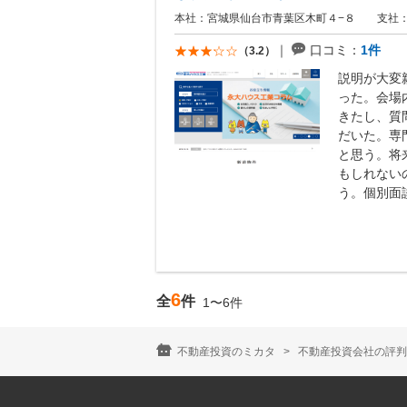
本社：宮城県仙台市青葉区木町４−８
支社
口コミ：
1件
（3.2）
説明が大変
った。会場
きたし、質
だいた。専
と思う。将
もしれない
う。個別面
6
全
件
1〜6件
不動産投資のミカタ
不動産投資会社の評判