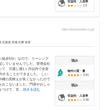
収益性・入居率
2.0
https://www.livable.co.jp/
都 北海道 宮城 兵庫 奈良
（徒歩5分）なので、リーシング
強み
配していませんでした。管理会社
って、引渡し後1ヶ月以内で全室
物件の質・量
契約することができました。 しい
3.91
外構の見映えが良くなかったので
をおこないました。門扉やおしゃ
弱み
つけて、玄...
続きを読む
収益性・入居率
3.36