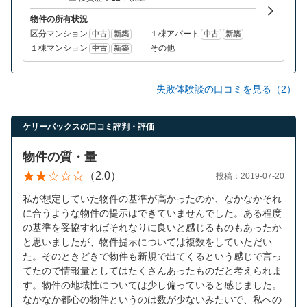
物件の所有状況
区分マンション
１棟アパート
中古
新築
中古
新築
１棟マンション
その他
中古
新築
失敗体験談の口コミを見る（2）
ケリーバックスの口コミ評判・評価
物件の質・量
（2.0）
投稿：2019-07-20
私が想定していた物件の基準が高かったのか、なかなかそれ
に合うような物件の提示はできていませんでした。ある程度
の基準を妥協すればそれなりに良いと感じるものもあったか
と思いましたが、物件提示については複数をしていただい
た。そのときどきで物件も新規で出てくるという感じで言っ
てたので情報量としてはたくさんあったものだと考えられま
す。物件の地域性については少し偏っていると感じました。
なかなか都心の物件というのは数が少ないみたいで、私への