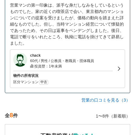
営業マンの第一印象は、派手な身だしなみをしているという
ものでした。家の近くの喫茶店で会い、東京都内のマンショ
ンについての提案を受けましたが、価格の動向を踏まえた詳
細なものでした。但し、当時マンション経営について懐疑的
であったため、その日は返事をペンデングしました。後日、
電話で断りをいれたところ、執拗に電話を掛けてきて辟易し
ました。
chack
60代 / 男性 / 公務員・教職員・団体職員
投資歴：1年未満
物件の所有状況
区分マンション
中古
営業の口コミを見る（3）
8
全
件
1〜8件（新着順）