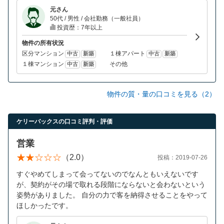
元さん
50代 / 男性 / 会社勤務（一般社員）
投資歴：7年以上
物件の所有状況
区分マンション
１棟アパート
中古
新築
中古
新築
１棟マンション
その他
中古
新築
物件の質・量の口コミを見る（2）
ケリーバックスの口コミ評判・評価
営業
（2.0）
投稿：2019-07-26
すぐやめてしまって会ってないのでなんともいえないです
が、契約がその場で取れる段階にならないと会わないという
姿勢がありました。 自分の力で客を納得させることをやって
ほしかったです。