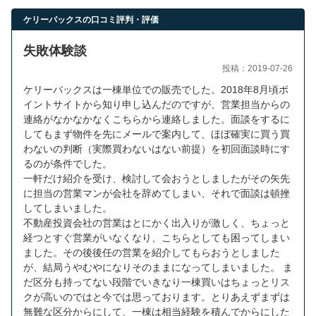
営業時間：10:00〜19:00(土日祝も営業中) 定休日：水
ケリーバックスの口コミ評判・評価
失敗体験談
投稿：2019-07-26
ケリーバックスは一棟単位での販売でした。2018年8月頃ポ
イントサイトから知り申し込んだのですが、営業担当からの
連絡がなかなかなくこちらから連絡しました。面談をするに
してもまず物件を先にメールで案内して、ほぼ確実に買う買
わないの判断（実際買わないはない前提）を初回面談時にす
るのが条件でした。
一軒だけ紹介を受け、検討して会おうとしましたがその矢先
に担当の営業マンが会社を辞めてしまい、それで面談は頓挫
してしまいました。
不動産投資会社の営業はとにかく出入りが激しく、ちょっと
経つとすぐ営業がいなくなり、こちらとしても困ってしまい
ました。その後後任の営業を紹介してもらおうとしました
が、結局うやむやになりそのままになってしまいました。 ま
だ区分も持ってない段階でいきなり一棟買いはちょっとリス
クが高いのではと今では思っております。とりあえずまずは
無難な区分からにして、一棟は相当経験を積んでからにした