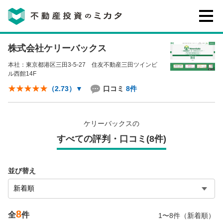
株式会社ケリーバックス
不動産投資のミカタとは
本社：東京都港区三田3-5-27 住友不動産三田ツインビ
ル西館14F
講座・セミナー
口コミ
8件
（2.73）
▼
不動産投資会社の評判・口コミ
ケリーバックスの
すべての評判・口コミ(8件)
お客様の声
並び替え
8
0120-146-460
全
件
1〜8件（新着順）
ご質問・ご予約
電話する