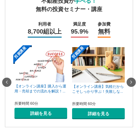
不動産投資が
学べる！
無料の投資セミナー・講座
利用者
満足度
参加費
8,700組以上
95.9%
無料
投資講座
投資講座
投資
一手は
【オンライン講座】購入から運
【オ
【オンライン講座】気軽だから
...
用・売却までの流れを解説！...
頼で
こそしっかり学ぶ！失敗しな...
所要時間 60分
所要
所要時間 60分
詳細を見る
詳細を見る