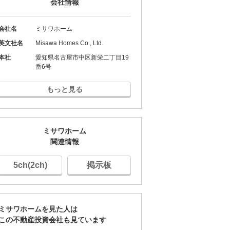
会社情報
投資講座
投資講座
投資講座
会社名
ミサワホーム
英文社名
Misawa Homes Co., Ltd.
【オンライン講座】次
【オンライン講座】購
講座】投
【オンライン講
本社
愛知県名古屋市中区新栄二丁目19
の一手はどうすべき？
入から運用・売却まで
売り時・
軽だからこそし
番6号
投資用不動産の...
の流れを解説！...
学ぶ！失敗しな..
所要時間 60分
所要時間 60分
所要時間 60分
もっと見る
詳細を見る
詳細を見る
見る
詳細を見
ミサワホーム
関連情報
5ch(2ch)
掲示板
ミサワホームを見た人は
この不動産投資会社も見ています