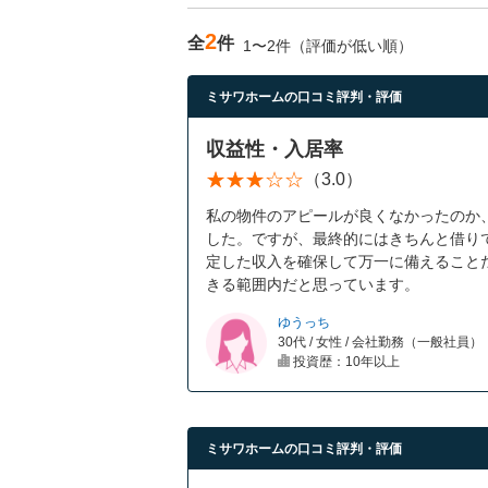
2
全
件
1〜2件（評価が低い順）
ミサワホームの口コミ評判・評価
収益性・入居率
（3.0）
私の物件のアピールが良くなかったのか
した。ですが、最終的にはきちんと借り
定した収入を確保して万一に備えること
きる範囲内だと思っています。
ゆうっち
30代 / 女性 / 会社勤務（一般社員）
投資歴：10年以上
ミサワホームの口コミ評判・評価