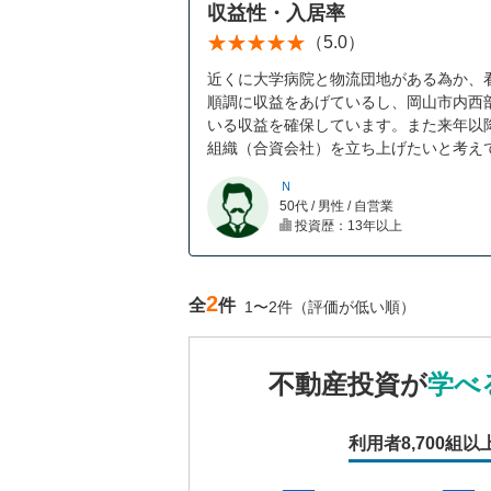
収益性・入居率
（5.0）
近くに大学病院と物流団地がある為か、
順調に収益をあげているし、岡山市内西
いる収益を確保しています。また来年以
組織（合資会社）を立ち上げたいと考え
Ｎ
50代 / 男性 / 自営業
投資歴：13年以上
2
全
件
1〜2件（評価が低い順）
不動産投資が
学べ
利用者
8,700組以