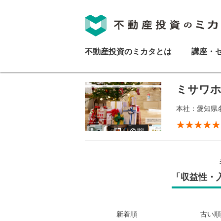
不動産投資のミカタとは
講座・
ミサワホ
本社：愛知県
「収益性・入
新着順
古い順