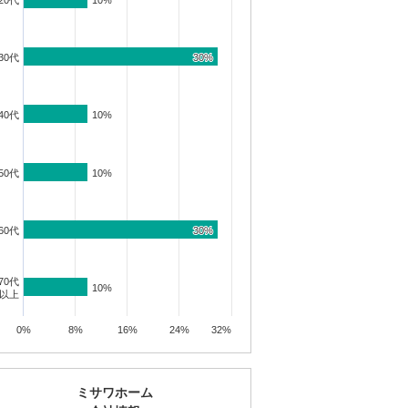
20代
10%
10%
30代
30%
30%
40代
10%
10%
50代
10%
10%
60代
30%
30%
70代
10%
10%
以上
0%
8%
16%
24%
32%
ミサワホーム