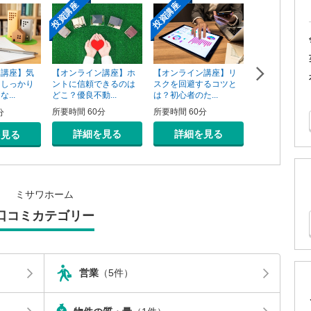
投資講座
投資講座
投資講座
【オンライン講座】ホ
【オンライン講座】リ
ン講座】気
【オンライン
ントに信頼できるのは
スクを回避するコツと
そしっかり
資用不動産の
どこ？優良不動...
は？初心者のた...
...
売り方講座
所要時間 60分
所要時間 60分
分
所要時間 60分
詳細を見る
詳細を見る
を見る
詳細を
ミサワホーム
口コミカテゴリー
営業
（5件）