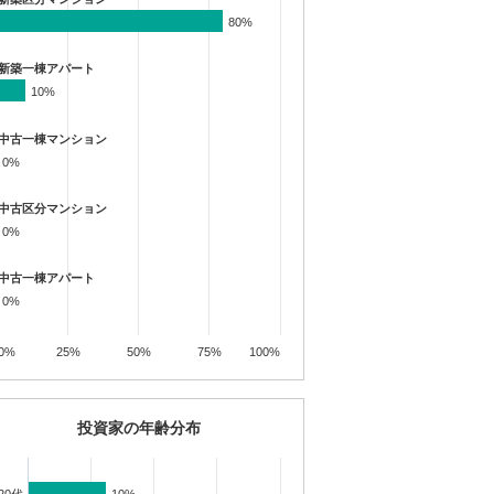
80%
80%
新築一棟アパート
10%
10%
中古一棟マンション
0%
0%
中古区分マンション
0%
0%
中古一棟アパート
0%
0%
0%
25%
50%
75%
100%
投資家の年齢分布