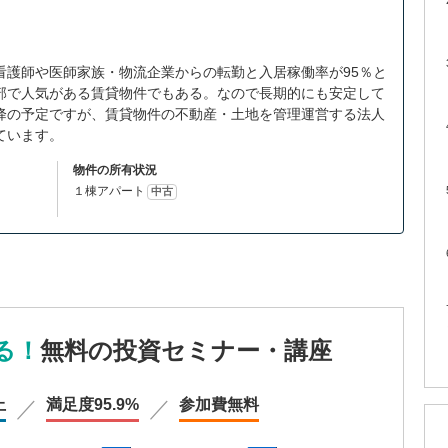
看護師や医師家族・物流企業からの転勤と入居稼働率が95％と
部で人気がある賃貸物件でもある。なので長期的にも安定して
降の予定ですが、賃貸物件の不動産・土地を管理運営する法人
ています。
物件の所有状況
１棟アパート
中古
る！
無料の投資セミナー・講座
上
満足度
95.9%
参加費
無料