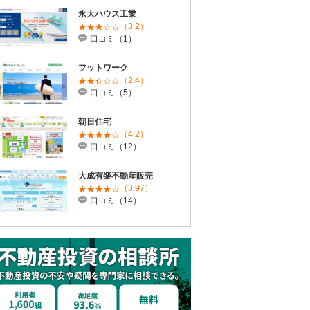
永大ハウス工業
（3.2）
口コミ（1）
フットワーク
（2.4）
口コミ（5）
朝日住宅
（4.2）
口コミ（12）
大成有楽不動産販売
（3.97）
口コミ（14）