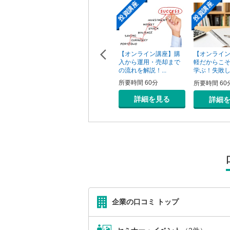
投資講座
投資講座
投資講座
【オンライン講座】次
【オンライン講座】購
ン講座】投
【オンライ
の一手はどうすべき？
入から運用・売却まで
の売り時・
軽だからこ
投資用不動産の...
の流れを解説！...
学ぶ！失敗しな
所要時間 60分
所要時間 60分
0分
所要時間 60
詳細を見る
詳細を見る
を見る
詳細
企業の口コミ トップ