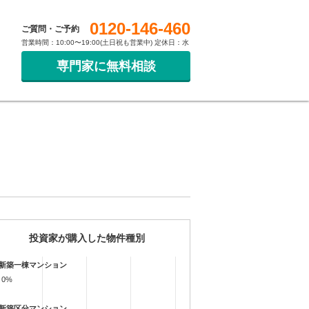
0120-146-460
ご質問・ご予約
営業時間：10:00〜19:00(土日祝も営業中) 定休日：水
専門家に無料相談
投資家が購入した物件種別
新築一棟マンション
0%
0%
新築区分マンション