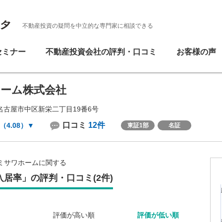
不動産投資の疑問を中立的な専門家に相談できる
セミナー
不動産投資会社の評判・口コミ
お客様の声
ーム株式会社
名古屋市中区新栄二丁目19番6号
口コミ
12件
（4.08）
▼
東証1部
名証
ミサワホームに関する
居率」の評判・口コミ(2件)
評価が高い順
評価が低い順