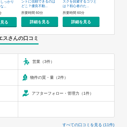
ントに信頼できるのは
スクを回避するコツと
そしっかり
資用不動産の
どこ？優良不動...
は？初心者のた...
...
売り方講座
所要時間 60分
所要時間 60分
分
所要時間 60分
詳細を見る
詳細を見る
を見る
詳細を
エスさんの口コミ
営業（3件）
物件の質・量（2件）
アフターフォロー・管理力（1件）
すべての口コミを見る (11件)