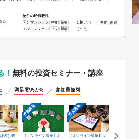
物件の所有状況
体職員
区分マンション
１棟アパート
中古
新築
中古
新築
１棟マンション
その他
中古
新築
る！
無料の投資セミナー・講座
上
満足度
95.9%
参加費
無料
投資講座
投資講座
投資講座
【オンライン講座】ホ
【オンライン講座】リ
ン講座】気
【オンライン