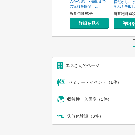
の一手はどうすべき？
入から運用・売却まで
の売り時・
軽だからこ
投資用不動産の...
の流れを解説！...
学ぶ！失敗しな
所要時間 60分
所要時間 60分
0分
所要時間 60
詳細を見る
詳細を見る
を見る
詳細
エスさんのページ
セミナー・イベント（1件）
収益性・入居率（1件）
失敗体験談（3件）