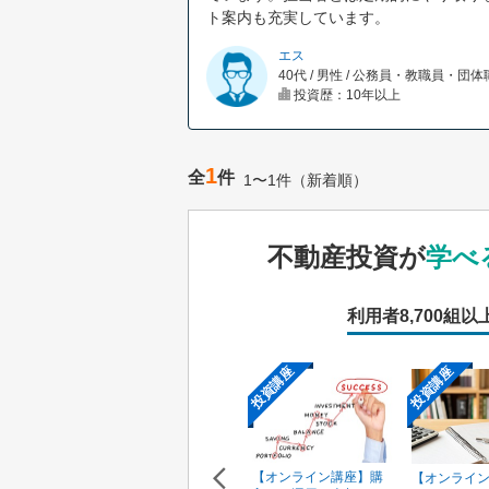
ト案内も充実しています。
エス
40代 / 男性 / 公務員・教職員・団
投資歴：10年以上
1
全
件
1〜1件（新着順）
不動産投資が
学べ
利用者
8,700組以
投資講座
投資講座
投資講座
【オンライン講座】次
【オンライン講座】購
ン講座】投
【オンライ