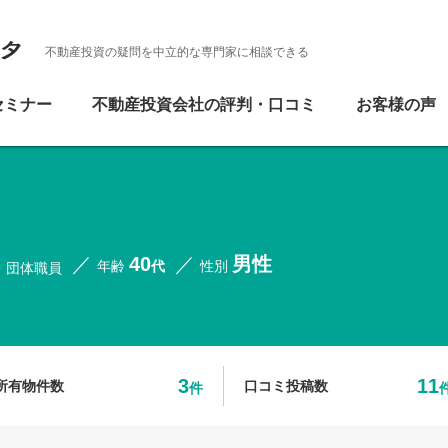
不動産投資の疑問を中立的な専門家に相談できる
セミナー
不動産投資会社の評判・口コミ
お客様の声
40
男性
年齢
代
性別
・団体職員
3
11
所有物件数
口コミ投稿数
件