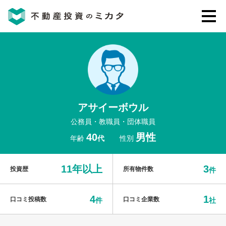
不動産投資のミカタとは
講座・セミナー
アサイーボウル
不動産投資会社の評判・口コミ
公務員・教職員・団体職員
40
男性
年齢
代
性別
お客様の声
11年以上
3
投資歴
所有物件数
件
4
1
口コミ投稿数
口コミ企業数
件
社
0120-146-460
ご質問・ご予約
電話する