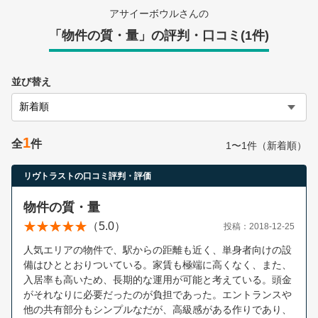
営業時間：10:00〜19:00(土日祝も営業中) 定休日：水
アサイーボウルさんの
「物件の質・量」の評判・口コミ(1件)
並び替え
1
全
件
1〜1件（新着順）
リヴトラストの口コミ評判・評価
物件の質・量
（5.0）
投稿：2018-12-25
人気エリアの物件で、駅からの距離も近く、単身者向けの設
備はひととおりついている。家賃も極端に高くなく、また、
入居率も高いため、長期的な運用が可能と考えている。頭金
がそれなりに必要だったのが負担であった。エントランスや
他の共有部分もシンプルなだが、高級感がある作りであり、