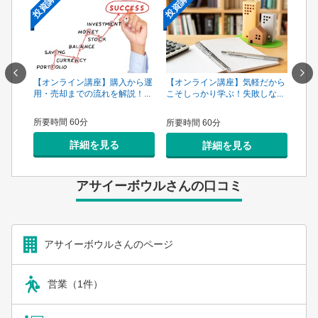
投資講座
投資講座
投資
一手は
【オンライン講座】購入から運
【オ
【オンライン講座】気軽だから
...
用・売却までの流れを解説！...
頼で
こそしっかり学ぶ！失敗しな...
所要時間 60分
所要
所要時間 60分
詳細を見る
詳細を見る
アサイーボウルさんの口コミ
アサイーボウルさんのページ
営業（1件）