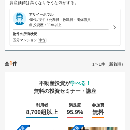
資産価値は高くなりそうな気がする。
アサイーボウル
40代 / 男性 / 公務員・教職員・団体職員
投資歴：11年以上
物件の所有状況
区分マンション
中古
1
全
件
1〜1件（新着順）
不動産投資が
学べる！
無料の投資セミナー・講座
利用者
満足度
参加費
8,700組以上
95.9%
無料