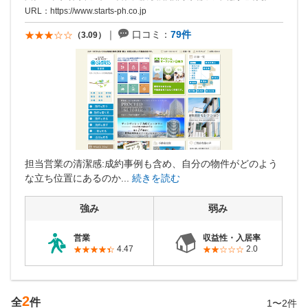
URL：
https://www.starts-ph.co.jp
口コミ：
79件
（3.09）
担当営業の清潔感:成約事例も含め、自分の物件がどのよう
な立ち位置にあるのか...
続きを読む
強み
弱み
営業
収益性・入居率
4.47
2.0
2
全
件
1〜2件