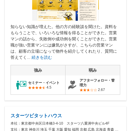
営業時間：10:00〜19:00(土日祝も営業中) 定休日：水
知らない知識が増えた。他の方の経験談を聞けた。資料を
もらうことで、いろいろな情報を得ることができた。営業
マンの話から、失敗例や成功例を聞くことができた。営業
職が強い営業マンには嫌気がさすが、こちらの営業マン
は、顧客の立場になって物件を紹介してくれたり、質問に
答えてく...
続きを読む
強み
弱み
アフターフォロー・管
セミナー・イベント
理力
4.5
2.67
スターツピタットハウス
本社：東京都中央区日本橋3-4-10 スターツ八重洲中央ビル4F
支社：東京 神奈川 埼玉 千葉 大阪 愛知 福岡 京都 広島 北海道 青森 岩手 宮城 秋田 山形 福島 茨城 栃木 群馬 ...