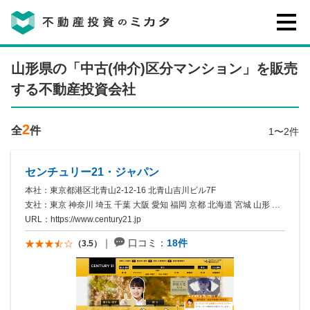
不動産投資のミカタとは
山形県の「中古(仲介)区分マンション」を販売
する不動産投資会社
講座・セミナー
2
全
件
1〜2件
不動産投資会社の評判・口コミ
センチュリー21・ジャパン
本社：東京都港区北青山2-12-16 北青山吉川ビル7F
お客様の声
支社：東京 神奈川 埼玉 千葉 大阪 愛知 福岡 京都 北海道 宮城 山形 静岡 滋賀 兵庫 奈良 和歌山 熊本 宮崎
URL：
https://www.century21.jp
口コミ：
18件
（3.5）
0120-146-460
ご質問・ご予約
電話する