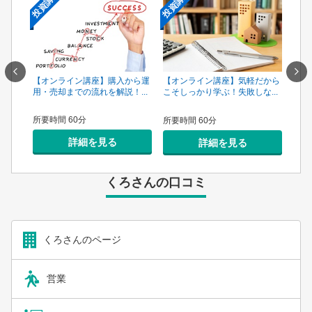
投資講座
投資講座
投資
一手は
【オンライン講座】購入から運
【オ
【オンライン講座】気軽だから
...
用・売却までの流れを解説！...
頼で
こそしっかり学ぶ！失敗しな...
所要時間 60分
所要
所要時間 60分
詳細を見る
詳細を見る
くろさんの口コミ
くろさんのページ
営業