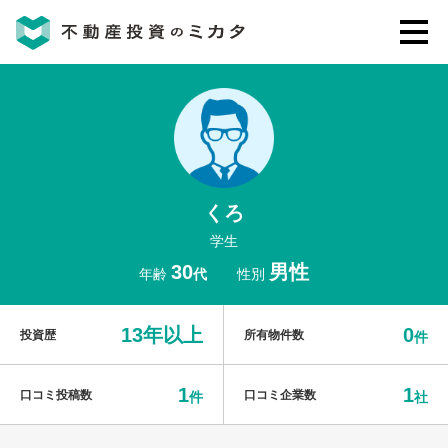
不動産投資のミカタとは
講座・セミナー
くろ
不動産投資会社の評判・口コミ
学生
30
男性
年齢
代
性別
お客様の声
13年以上
0
投資歴
所有物件数
件
1
1
口コミ投稿数
口コミ企業数
件
社
0120-146-460
ご質問・ご予約
電話する