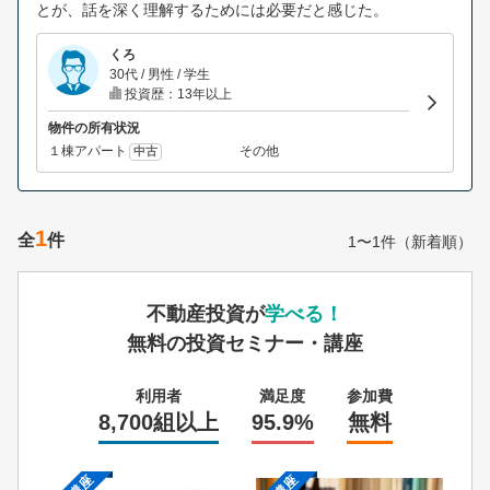
とが、話を深く理解するためには必要だと感じた。
くろ
30代 / 男性 / 学生
投資歴：13年以上
物件の所有状況
１棟アパート
その他
中古
1
全
件
1〜1件（新着順）
不動産投資が
学べる！
無料の投資セミナー・講座
利用者
満足度
参加費
8,700組以上
95.9%
無料