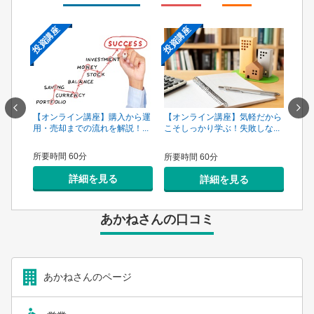
投資講座
投資講座
投資
一手は
【オンライン講座】購入から運
【オ
【オンライン講座】気軽だから
...
用・売却までの流れを解説！...
頼で
こそしっかり学ぶ！失敗しな...
所要時間 60分
所要
所要時間 60分
詳細を見る
詳細を見る
あかねさんの口コミ
あかねさんのページ