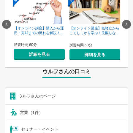
一手は
【オンライン講座】購入から運
【オ
【オンライン講座】気軽だから
...
用・売却までの流れを解説！...
頼で
こそしっかり学ぶ！失敗しな...
所要時間 60分
所要
所要時間 60分
詳細を見る
詳細を見る
ウルフさんの口コミ
ウルフさんのページ
営業（1件）
セミナー・イベント