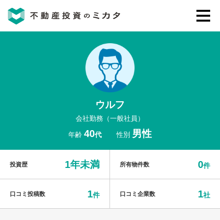
不動産投資のミカタとは
講座・セミナー
ウルフ
不動産投資会社の評判・口コミ
会社勤務（一般社員）
40
男性
年齢
代
性別
お客様の声
1年未満
0
投資歴
所有物件数
件
1
1
口コミ投稿数
口コミ企業数
件
社
0120-146-460
ご質問・ご予約
電話する