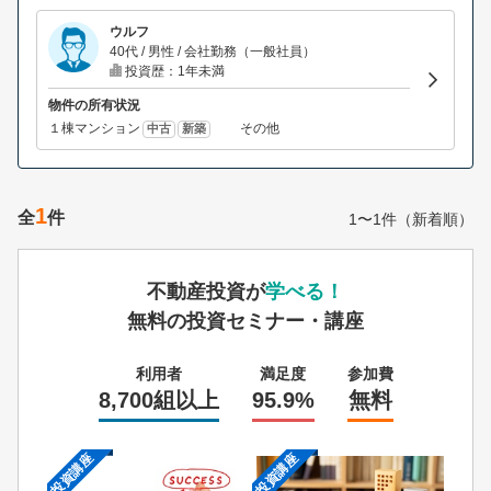
ウルフ
40代 / 男性 / 会社勤務（一般社員）
投資歴：1年未満
物件の所有状況
１棟マンション
その他
中古
新築
1
全
件
1〜1件（新着順）
不動産投資が
学べる！
無料の投資セミナー・講座
利用者
満足度
参加費
8,700組以上
95.9%
無料
投資講座
投資講座
投資