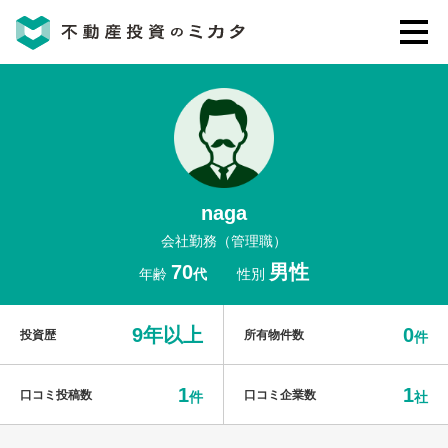
不動産投資のミカタとは
講座・セミナー
naga
不動産投資会社の評判・口コミ
会社勤務（管理職）
70
男性
年齢
代
性別
お客様の声
9年以上
0
投資歴
所有物件数
件
1
1
口コミ投稿数
口コミ企業数
件
社
0120-146-460
ご質問・ご予約
電話する