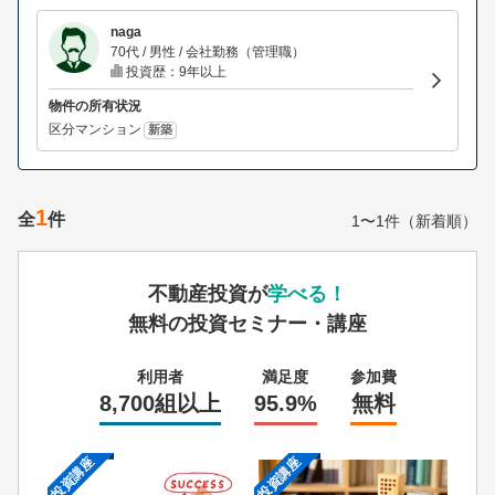
naga
70代 / 男性 / 会社勤務（管理職）
投資歴：9年以上
物件の所有状況
区分マンション
新築
1
全
件
1〜1件（新着順）
不動産投資が
学べる！
無料の投資セミナー・講座
利用者
満足度
参加費
8,700組以上
95.9%
無料
投資講座
投資講座
投資