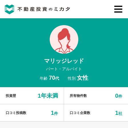
不動産投資のミカタとは
講座・セミナー
マリッジレッド
不動産投資会社の評判・口コミ
パート・アルバイト
70
女性
年齢
代
性別
お客様の声
1年未満
0
投資歴
所有物件数
件
1
1
口コミ投稿数
口コミ企業数
件
社
0120-146-460
ご質問・ご予約
電話する