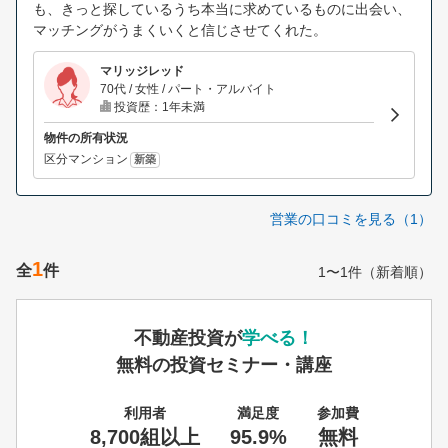
も、きっと探しているうち本当に求めているものに出会い、
マッチングがうまくいくと信じさせてくれた。
マリッジレッド
70代 / 女性 / パート・アルバイト
投資歴：1年未満
物件の所有状況
区分マンション
新築
営業の口コミを見る（1）
1
全
件
1〜1件（新着順）
不動産投資が
学べる！
無料の投資セミナー・講座
利用者
満足度
参加費
8,700組以上
95.9%
無料