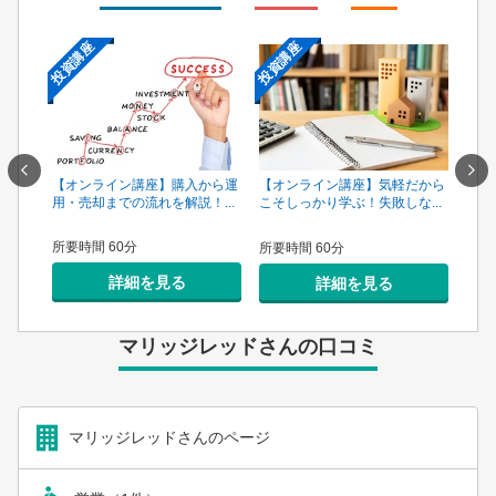
投資講座
投資講座
投資
一手は
【オンライン講座】購入から運
【オ
【オンライン講座】気軽だから
...
用・売却までの流れを解説！...
頼で
こそしっかり学ぶ！失敗しな...
所要時間 60分
所要
所要時間 60分
詳細を見る
詳細を見る
マリッジレッドさんの口コミ
マリッジレッドさんのページ