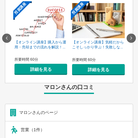
投資講座
投資講座
投資
一手は
【オンライン講座】購入から運
【オ
【オンライン講座】気軽だから
...
用・売却までの流れを解説！...
頼で
こそしっかり学ぶ！失敗しな...
所要時間 60分
所要
所要時間 60分
詳細を見る
詳細を見る
マロンさんの口コミ
マロンさんのページ
営業（1件）