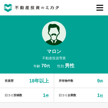
不動産投資のミカタとは
講座・セミナー
マロン
不動産投資会社の評判・口コミ
不動産投資専業
70
男性
年齢
代
性別
お客様の声
18年以上
9
投資歴
所有物件数
件
1
1
口コミ投稿数
口コミ企業数
件
社
0120-146-460
ご質問・ご予約
電話する