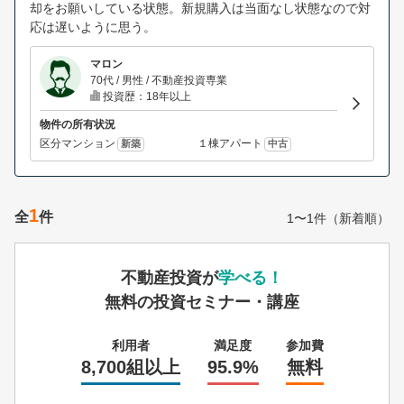
却をお願いしている状態。新規購入は当面なし状態なので対
応は遅いように思う。
マロン
70代 / 男性 / 不動産投資専業
投資歴：18年以上
物件の所有状況
区分マンション
１棟アパート
新築
中古
1
全
件
1〜1件（新着順）
不動産投資が
学べる！
無料の投資セミナー・講座
利用者
満足度
参加費
8,700組以上
95.9%
無料