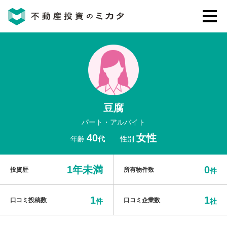
不動産投資のミカタとは
講座・セミナー
豆腐
不動産投資会社の評判・口コミ
パート・アルバイト
40
女性
年齢
代
性別
お客様の声
1年未満
0
投資歴
所有物件数
件
1
1
口コミ投稿数
口コミ企業数
件
社
0120-146-460
ご質問・ご予約
電話する