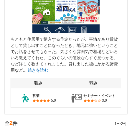
もともと住居用で購入する予定だったが、事情があり賃貸
として貸し出すことになったとき、地元に強いということ
でお話をさせてもらった。気さくな雰囲気で相場などいろ
いろ教えてくれた。このぐらいの値段ならすぐ見つかる、
など詳しく教えてくれました。貸し出した後にかかる諸費
用など...
続きを読む
強み
弱み
営業
セミナー・イベント
5.0
3.0
2
全
件
1〜2件