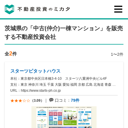
不動産投資のミカタとは
茨城県の「中古(仲介)一棟マンション」を販売
する不動産投資会社
講座・セミナー
2
全
件
1〜2件
不動産投資会社の評判・口コミ
スターツピタットハウス
本社：東京都中央区日本橋3-4-10 スターツ八重洲中央ビル4F
お客様の声
支社：東京 神奈川 埼玉 千葉 大阪 愛知 福岡 京都 広島 北海道 青森 岩手 宮城 秋田 山形 福島 茨城 栃木 群馬 ...
URL：
https://www.starts-ph.co.jp
口コミ：
79件
（3.09）
0120-146-460
ご質問・ご予約
電話する