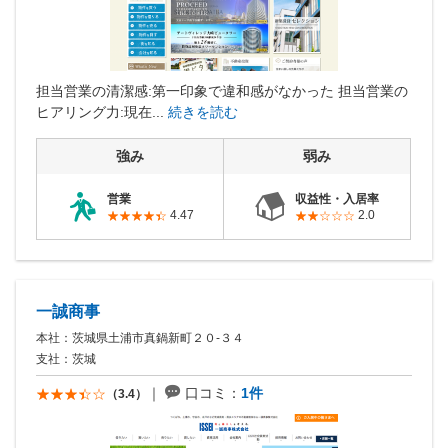
営業時間：10:00〜19:00(土日祝も営業中) 定休日：水
担当営業の清潔感:第一印象で違和感がなかった 担当営業の
ヒアリング力:現在...
続きを読む
強み
弱み
営業
収益性・入居率
4.47
2.0
一誠商事
本社：茨城県土浦市真鍋新町２０-３４
支社：茨城
口コミ：
1件
（3.4）