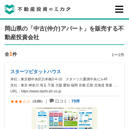
不動産投資のミカタとは
岡山県の「中古(仲介)アパート」を販売する不
動産投資会社
講座・セミナー
1
全
件
1〜1件
不動産投資会社の評判・口コミ
スターツピタットハウス
本社：東京都中央区日本橋3-4-10 スターツ八重洲中央ビル4F
お客様の声
支社：東京 神奈川 埼玉 千葉 大阪 愛知 福岡 京都 広島 北海道 青森 岩手 宮城 秋田 山形 福島 茨城 栃木 群馬 ...
URL：
https://www.starts-ph.co.jp
口コミ：
79件
（3.09）
0120-146-460
ご質問・ご予約
電話する