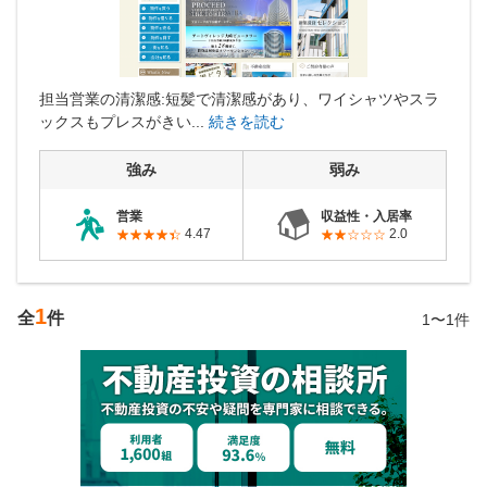
営業時間：10:00〜19:00(土日祝も営業中) 定休日：水
担当営業の清潔感:短髪で清潔感があり、ワイシャツやスラ
ックスもプレスがきい...
続きを読む
強み
弱み
営業
収益性・入居率
4.47
2.0
1
全
件
1〜1件