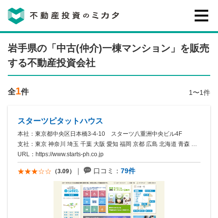
不動産投資のミカタとは
岩手県の「中古(仲介)一棟マンション」を販売
する不動産投資会社
講座・セミナー
1
全
件
1〜1件
不動産投資会社の評判・口コミ
スターツピタットハウス
本社：東京都中央区日本橋3-4-10 スターツ八重洲中央ビル4F
お客様の声
支社：東京 神奈川 埼玉 千葉 大阪 愛知 福岡 京都 広島 北海道 青森 岩手 宮城 秋田 山形 福島 茨城 栃木 群馬 ...
URL：
https://www.starts-ph.co.jp
口コミ：
79件
（3.09）
0120-146-460
ご質問・ご予約
電話する