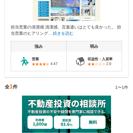
営業時間：10:00〜19:00(土日祝も営業中) 定休日：水
担当営業の清潔感:清潔感、言葉遣いはとても良かった。 担
当営業のヒアリング...
続きを読む
強み
弱み
営業
収益性・入居率
4.47
2.0
1
全
件
1〜1件