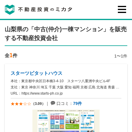
不動産投資のミカタとは
山梨県の「中古(仲介)一棟マンション」を販売
する不動産投資会社
講座・セミナー
1
全
件
1〜1件
不動産投資会社の評判・口コミ
スターツピタットハウス
本社：東京都中央区日本橋3-4-10 スターツ八重洲中央ビル4F
お客様の声
支社：東京 神奈川 埼玉 千葉 大阪 愛知 福岡 京都 広島 北海道 青森 岩手 宮城 秋田 山形 福島 茨城 栃木 群馬 ...
URL：
https://www.starts-ph.co.jp
口コミ：
79件
（3.09）
0120-146-460
ご質問・ご予約
電話する