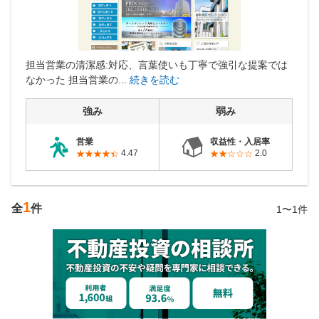
営業時間：10:00〜19:00(土日祝も営業中) 定休日：水
担当営業の清潔感:対応、言葉使いも丁寧で強引な提案では
なかった 担当営業の...
続きを読む
強み
弱み
営業
収益性・入居率
4.47
2.0
1
全
件
1〜1件