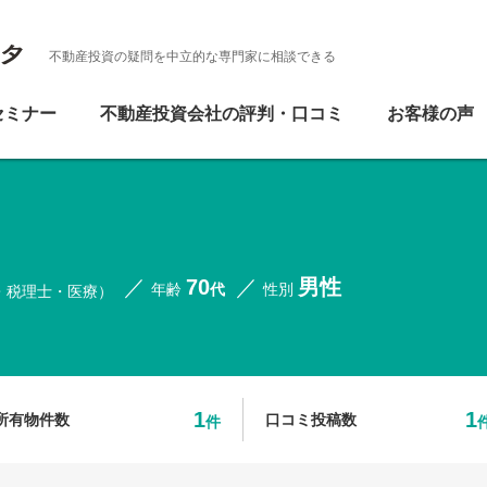
不動産投資の疑問を中立的な専門家に相談できる
セミナー
不動産投資会社の評判・口コミ
お客様の声
70
男性
年齢
代
性別
・税理士・医療）
1
1
所有物件数
口コミ投稿数
件