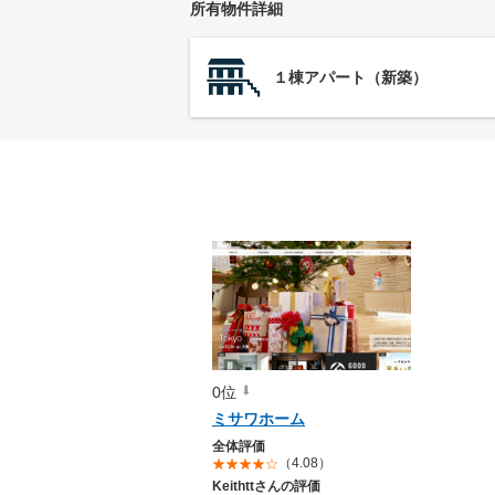
所有物件詳細
１棟アパート（新築）
0位
ミサワホーム
全体評価
（4.08）
Keithttさんの評価