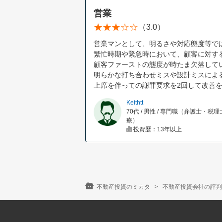
営業
（3.0）
営業マンとして、明るさや対応態度等では
繁忙時期や緊急時において、顧客に対す
顧客ファーストの態度が時たま欠落して
明らかな打ち合わせミスや設計ミスによ
上席を伴っての謝罪要求を2回して改善
Keithtt
70代 / 男性 / 専門職（弁護士・税
療）
投資歴：13年以上
不動産投資のミカタ
不動産投資会社の評判