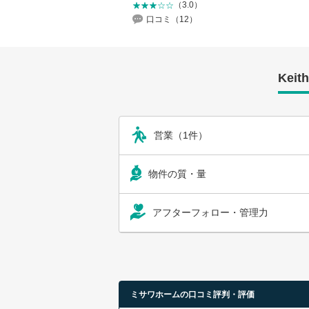
（3.0）
口コミ（12）
Kei
営業（1件）
物件の質・量
アフターフォロー・管理力
ミサワホームの口コミ評判・評価