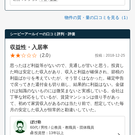
物件の質・量の口コミを見る（1）
シービーアールイーの口コミ評判・評価
収益性・入居率
（2.0）
投稿：2018-12-25
思ったほど利益等がないので、見通しが甘いと思う。投資し
た時は安定した収入があり、収入と利益が確保され、節税の
利益ばかりを考えていたが、そう甘くはなかった。確定申告
で戻ってきた還付金も切り崩し、結果的に利益はない。金儲
けは知識のないものには微笑まないと実感している。会社は
丁寧な対応をしているが、賃貸マンションは借り手があっ
て、初めて家賃収入があるのは当たり前で、想定していた毎
月の安定した収入が恒常的と勘違いしていた。
ぼけ助
60代 / 男性 / 公務員・教職員・団体職員
投資歴：13年以上