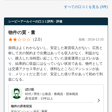
すべての口コミを見る (3件)
シービーアールイーの口コミ評判・評価
物件の質・量
（2.0）
投稿：2018-12-25
損得はよくわからないし、安定した家賃収入がない。広告と
称して次の契約まで出費はあっても収入がなく、利益がな
い。購入した当時思い起こしていた資産運用とはズレがあ
り、結果的に収益にはなっていない状況である。物件として
は交通アクセス等がよく、便利なところにマンションがあ
り、メリットだと思うが、安定した借り手があって初めて利
益になる。
ぼけ助
60代 / 男性 / 公務員・教職員・団体職員
投資歴：13年以上
物件の所有状況
区分マンション
中古
新築