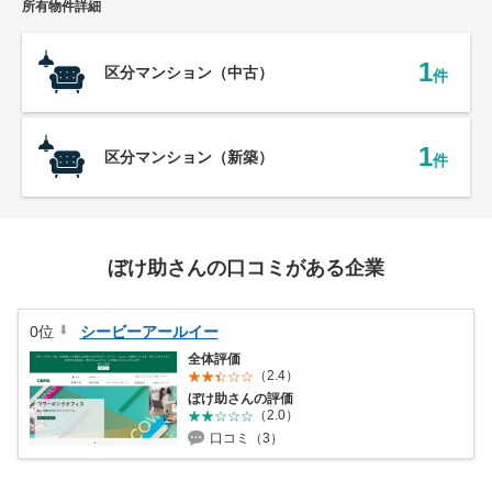
所有物件詳細
営業時間：10:00〜19:00(土日祝も営業中) 定休日：水
1
区分マンション（中古）
件
1
区分マンション（新築）
件
ぼけ助さんの口コミがある企業
0位
シービーアールイー
全体評価
（2.4）
ぼけ助さんの評価
（2.0）
口コミ（3）