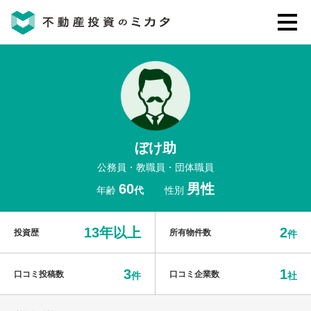
不動産投資のミカタとは
講座・セミナー
ぼけ助
不動産投資会社の評判・口コミ
公務員・教職員・団体職員
60
男性
年齢
代
性別
お客様の声
13年以上
2
投資歴
所有物件数
件
3
1
口コミ投稿数
口コミ企業数
件
社
0120-146-460
ご質問・ご予約
電話する