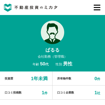
不動産投資のミカタとは
講座・セミナー
ぱるる
不動産投資会社の評判・口コミ
会社勤務（管理職）
50
男性
年齢
代
性別
お客様の声
1年未満
0
投資歴
所有物件数
件
1
1
口コミ投稿数
口コミ企業数
件
社
0120-146-460
ご質問・ご予約
電話する