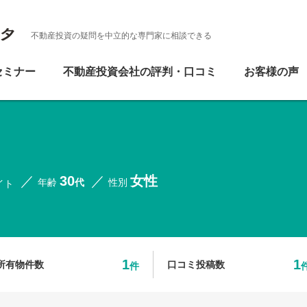
不動産投資の疑問を中立的な専門家に相談できる
セミナー
不動産投資会社の評判・口コミ
お客様の声
30
女性
年齢
代
性別
イト
1
1
所有物件数
口コミ投稿数
件