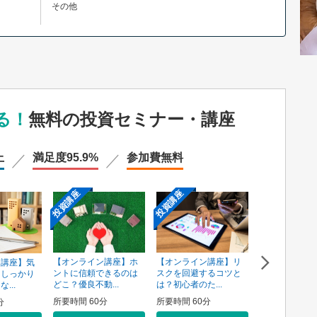
その他
る！
無料の投資セミナー・講座
上
満足度
95.9%
参加費
無料
投資講座
投資講座
投資講座
【オンライン講座】ホ
【オンライン講座】リ
ン講座】気
【オンライン
ントに信頼できるのは
スクを回避するコツと
そしっかり
資用不動産の
どこ？優良不動...
は？初心者のた...
...
売り方講座
所要時間 60分
所要時間 60分
分
所要時間 60分