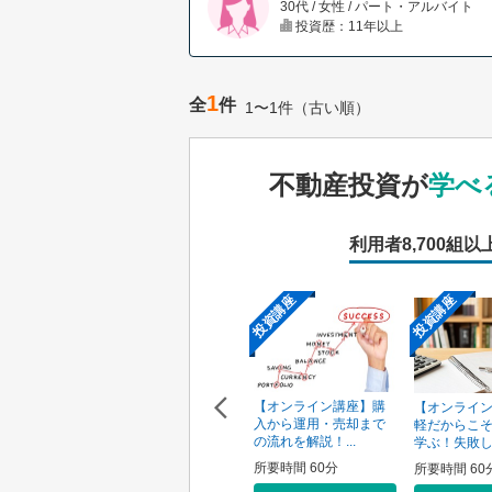
30代 / 女性 / パート・アルバイト
投資歴：11年以上
1
全
件
1〜1件（古い順）
不動産投資が
学べ
利用者
8,700組以
投資講座
投資講座
投資講座
【オンライン講座】次
【オンライン講座】購
ン講座】投
【オンライ
の一手はどうすべき？
入から運用・売却まで
の売り時・
軽だからこ
投資用不動産の...
の流れを解説！...
学ぶ！失敗しな
所要時間 60分
所要時間 60分
0分
所要時間 60