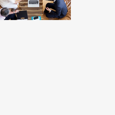
投資講座
投資講座
投資講座
【オンライン講座】次
【オンライン講座】購
講座】投
【オンライン講
の一手はどうすべき？
入から運用・売却まで
売り時・
軽だからこそし
投資用不動産の...
の流れを解説！...
学ぶ！失敗しな..
所要時間 60分
所要時間 60分
所要時間 60分