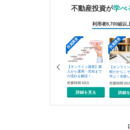
不動産投資が
学べ
利用者
8,700組以
投資講座
投資講座
投資講座
【オンライン講座】次
【オンライン講座】購
ン講座】投
【オンライ
の一手はどうすべき？
入から運用・売却まで
の売り時・
軽だからこ
投資用不動産の...
の流れを解説！...
学ぶ！失敗しな
所要時間 60分
所要時間 60分
0分
所要時間 60
詳細を見る
詳細を見る
を見る
詳細