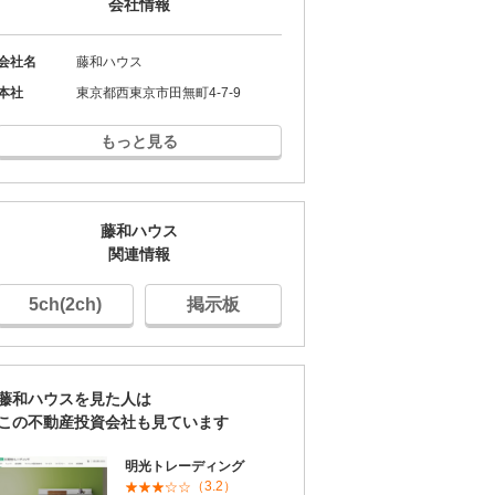
会社情報
会社名
藤和ハウス
本社
東京都西東京市田無町4-7-9
もっと見る
藤和ハウス
関連情報
5ch(2ch)
掲示板
藤和ハウスを見た人は
この不動産投資会社も見ています
明光トレーディング
（3.2）