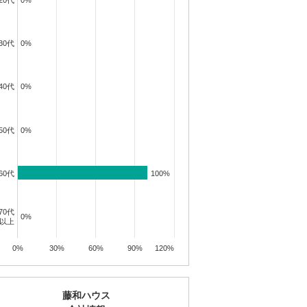
20代
0%
0%
30代
0%
0%
40代
0%
0%
投資講座
投資講座
投資講座
50代
0%
0%
【オンライン講座】次
【オンライン講座】購
講座】投
【オンライン講
の一手はどうすべき？
入から運用・売却まで
売り時・
軽だからこそし
60代
100%
100%
投資用不動産の...
の流れを解説！...
学ぶ！失敗しな..
所要時間 60分
所要時間 60分
所要時間 60分
70代
0%
0%
詳細を見る
詳細を見る
見る
詳細を見
以上
0%
30%
60%
90%
120%
藤和ハウス