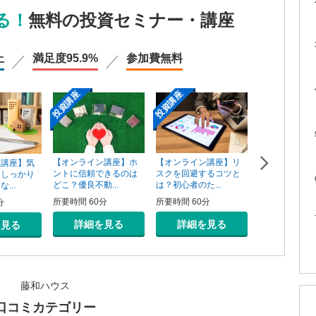
る！
無料の投資セミナー・講座
上
満足度
95.9%
参加費
無料
投資講座
投資講座
投資講座
【オンライン講座】ホ
【オンライン講座】リ
ン講座】気
【オンライン
ントに信頼できるのは
スクを回避するコツと
そしっかり
資用不動産の
どこ？優良不動...
は？初心者のた...
...
売り方講座
所要時間 60分
所要時間 60分
分
所要時間 60分
詳細を見る
詳細を見る
を見る
詳細を
藤和ハウス
口コミカテゴリー