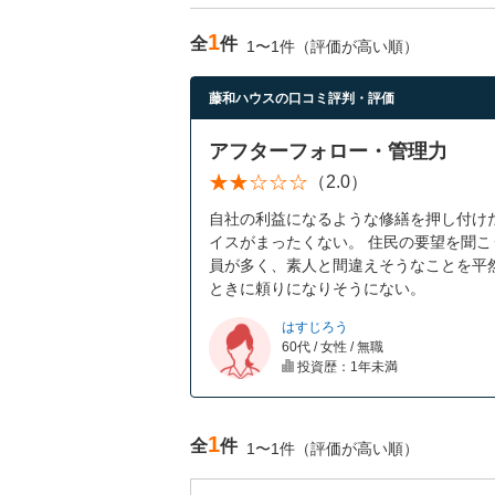
1
全
件
1〜1件（評価が高い順）
藤和ハウスの口コミ評判・評価
アフターフォロー・管理力
（2.0）
自社の利益になるような修繕を押し付け
イスがまったくない。 住民の要望を聞こ
員が多く、素人と間違えそうなことを平然
ときに頼りになりそうにない。
はすじろう
60代 / 女性 / 無職
投資歴：1年未満
1
全
件
1〜1件（評価が高い順）