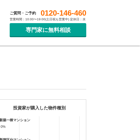
0120-146-460
ご質問・ご予約
営業時間：10:00〜19:00(土日祝も営業中) 定休日：水
専門家に無料相談
投資家が購入した物件種別
新築一棟マンション
0%
0%
新築区分マンション