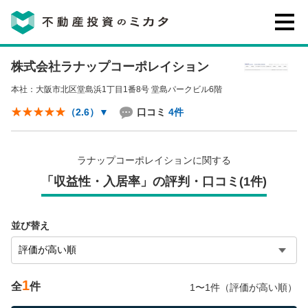
株式会社ラナップコーポレイション
不動産投資のミカタとは
本社：大阪市北区堂島浜1丁目1番8号 堂島パークビル6階
講座・セミナー
口コミ
4件
（2.6）
▼
不動産投資会社の評判・口コミ
ラナップコーポレイションに関する
「収益性・入居率」の評判・口コミ(1件)
お客様の声
並び替え
1
全
件
1〜1件（評価が高い順）
0120-146-460
ご質問・ご予約
電話する