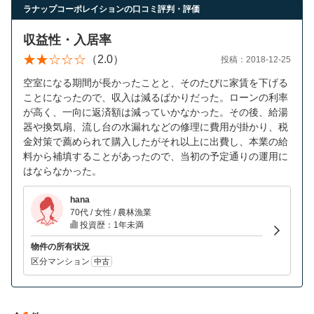
営業時間：10:00〜19:00(土日祝も営業中) 定休日：水
ラナップコーポレイションの口コミ評判・評価
収益性・入居率
（2.0）
投稿：2018-12-25
空室になる期間が長かったことと、そのたびに家賃を下げる
ことになったので、収入は減るばかりだった。ローンの利率
が高く、一向に返済額は減っていかなかった。その後、給湯
器や換気扇、流し台の水漏れなどの修理に費用が掛かり、税
金対策で薦められて購入したがそれ以上に出費し、本業の給
料から補填することがあったので、当初の予定通りの運用に
はならなかった。
hana
70代 / 女性 / 農林漁業
投資歴：1年未満
物件の所有状況
区分マンション
中古