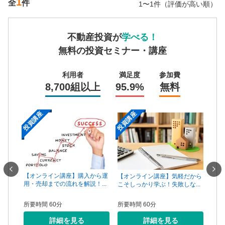
1
全
件
1〜1件（評価が高い順）
不動産投資が
学べる！
無料の投資セミナー・講座
利用者
満足度
参加費
8,700組以上
95.9%
無料
投資講座
投資講座
投資
一手は
【オンライン講座】購入から運
【オ
【オンライン講座】気軽だから
...
用・売却までの流れを解説！...
頼で
こそしっかり学ぶ！失敗しな...
所要時間 60分
所要
所要時間 60分
詳細を見る
詳細を見る