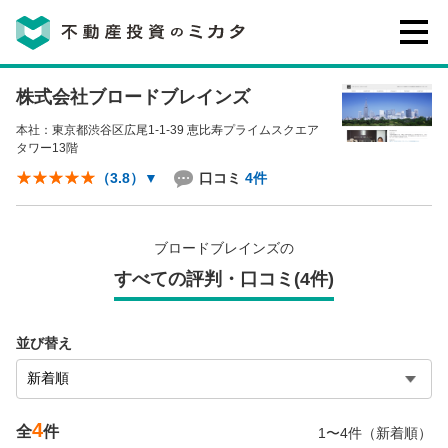
株式会社ブロードブレインズ
不動産投資のミカタとは
本社：東京都渋谷区広尾1-1-39 恵比寿プライムスクエア
タワー13階
講座・セミナー
口コミ
4件
（3.8）
▼
不動産投資会社の評判・口コミ
ブロードブレインズの
すべての評判・口コミ(4件)
お客様の声
並び替え
4
0120-146-460
全
件
1〜4件（新着順）
ご質問・ご予約
電話する