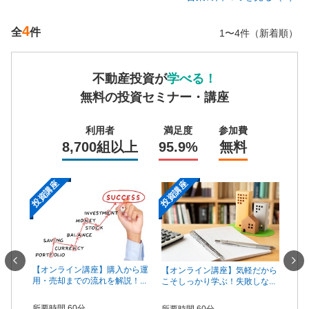
4
全
件
1〜4件（新着順）
不動産投資が
学べる！
無料の投資セミナー・講座
利用者
満足度
参加費
8,700組以上
95.9%
無料
投資講座
投資講座
投資
一手は
【オンライン講座】購入から運
【オ
【オンライン講座】気軽だから
...
用・売却までの流れを解説！...
頼で
こそしっかり学ぶ！失敗しな...
所要時間 60分
所要