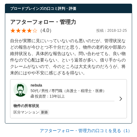
営業時間：10:00〜19:00(土日祝も営業中) 定休日：水
ブロードブレインズの口コミ評判・評価
アフターフォロー・管理力
（4.0）
投稿：2018-12-25
自分が実際に見にいっていないのも悪いのだが、管理状況な
どの報告が今ひとつ不十分だと思う。物件の老朽化や部屋の
維持状況も、具体的な報告はない。問い合わせても、良い物
件なので心配は要らない、という返答が多い。借り手からの
クレームがないので、今のところは大丈夫なのだろうが、将
来的にはやや不安に感じざるを得ない。
nebula
50代 / 男性 / 専門職（弁護士・税理士・医療）
投資歴：13年以上
物件の所有状況
区分マンション
新築
アフターフォロー・管理力の口コミを見る（1）