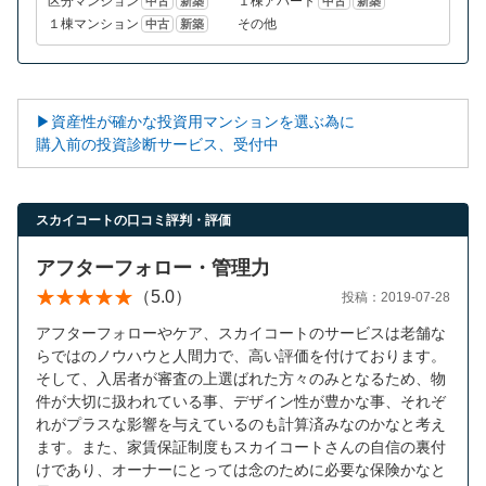
区分マンション
１棟アパート
中古
新築
中古
新築
１棟マンション
その他
中古
新築
▶資産性が確かな投資用マンションを選ぶ為に
購入前の投資診断サービス、受付中
スカイコートの口コミ評判・評価
アフターフォロー・管理力
（5.0）
投稿：2019-07-28
アフターフォローやケア、スカイコートのサービスは老舗な
らではのノウハウと人間力で、高い評価を付けております。
そして、入居者が審査の上選ばれた方々のみとなるため、物
件が大切に扱われている事、デザイン性が豊かな事、それぞ
れがプラスな影響を与えているのも計算済みなのかなと考え
ます。また、家賃保証制度もスカイコートさんの自信の裏付
けであり、オーナーにとっては念のために必要な保険かなと