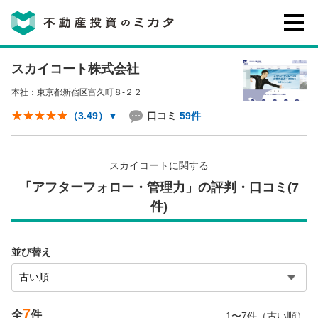
スカイコート株式会社
不動産投資のミカタとは
本社：東京都新宿区富久町８-２２
講座・セミナー
口コミ
59件
（3.49）
▼
不動産投資会社の評判・口コミ
スカイコートに関する
「アフターフォロー・管理力」の評判・口コミ(7
件)
お客様の声
並び替え
0120-146-460
ご質問・ご予約
7
全
件
電話する
1〜7件（古い順）