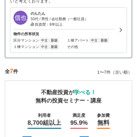
いと考えております。
のんたん
50代 / 男性 / 会社勤務（一般社員）
投資歴：8年以上
物件の所有状況
区分マンション
１棟アパート
中古
新築
中古
新築
１棟マンション
その他
中古
新築
7
全
件
1〜7件（古い順）
不動産投資が
学べる！
無料の投資セミナー・講座
利用者
満足度
参加費
8,700組以上
95.9%
無料