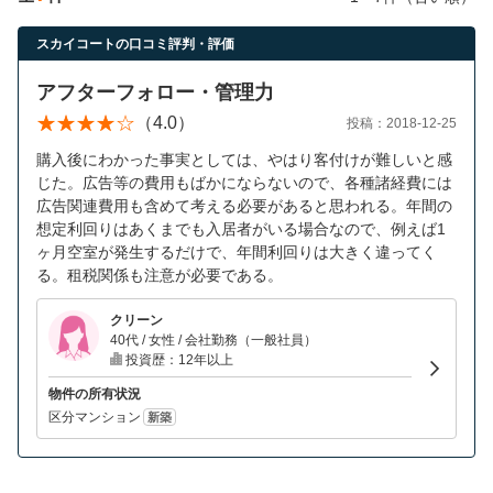
営業時間：10:00〜19:00(土日祝も営業中) 定休日：水
スカイコートの口コミ評判・評価
アフターフォロー・管理力
（4.0）
投稿：2018-12-25
購入後にわかった事実としては、やはり客付けが難しいと感
じた。広告等の費用もばかにならないので、各種諸経費には
広告関連費用も含めて考える必要があると思われる。年間の
想定利回りはあくまでも入居者がいる場合なので、例えば1
ヶ月空室が発生するだけで、年間利回りは大きく違ってく
る。租税関係も注意が必要である。
クリーン
40代 / 女性 / 会社勤務（一般社員）
投資歴：12年以上
物件の所有状況
区分マンション
新築