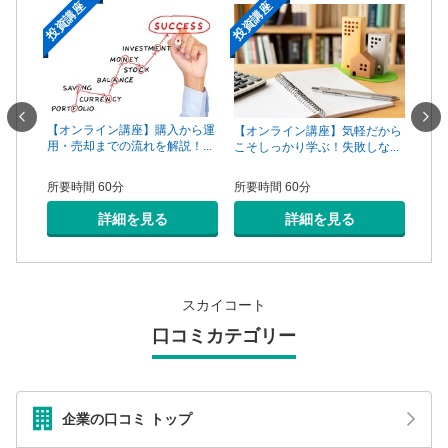
投資講座
投資講座
投資
一手は
【オンライン講座】購入から運
【オ
【オンライン講座】気軽だから
...
用・売却までの流れを解説！...
頼で
こそしっかり学ぶ！失敗しな...
所要時間 60分
所要
所要時間 60分
詳細を見る
詳細を見る
スカイコート
口コミカテゴリー
企業の口コミ トップ