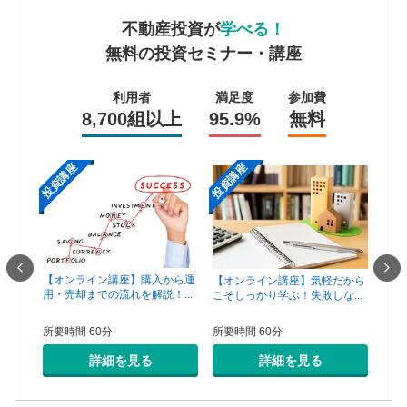
不動産投資が
学べる！
無料の投資セミナー・講座
利用者
満足度
参加費
8,700組以上
95.9%
無料
投資講座
投資講座
投資
一手は
【オンライン講座】購入から運
【オ
【オンライン講座】気軽だから
...
用・売却までの流れを解説！...
頼で
こそしっかり学ぶ！失敗しな...
所要時間 60分
所要
所要時間 60分
詳細を見る
詳細を見る