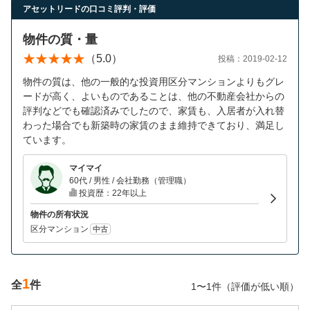
営業時間：10:00〜19:00(土日祝も営業中) 定休日：水
アセットリードの口コミ評判・評価
物件の質・量
（5.0）
投稿：2019-02-12
物件の質は、他の一般的な投資用区分マンションよりもグレ
ードが高く、よいものであることは、他の不動産会社からの
評判などでも確認済みでしたので、家賃も、入居者が入れ替
わった場合でも新築時の家賃のまま維持できており、満足し
ています。
マイマイ
60代 / 男性 / 会社勤務（管理職）
投資歴：22年以上
物件の所有状況
区分マンション
中古
1
全
件
1〜1件（評価が低い順）