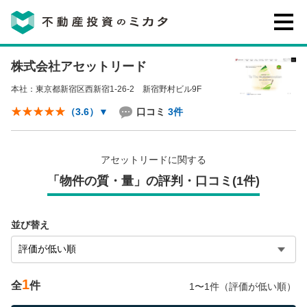
株式会社アセットリード
不動産投資のミカタとは
本社：東京都新宿区西新宿1-26-2 新宿野村ビル9F
講座・セミナー
口コミ
3件
（3.6）
▼
不動産投資会社の評判・口コミ
アセットリードに関する
「物件の質・量」の評判・口コミ(1件)
お客様の声
並び替え
1
全
件
1〜1件（評価が低い順）
0120-146-460
ご質問・ご予約
電話する