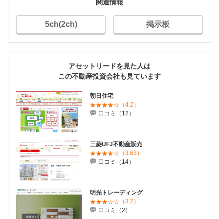
関連情報
5ch(2ch)
掲示板
アセットリードを見た人は
この不動産投資会社も見ています
朝日住宅
（4.2）
口コミ（12）
三菱UFJ不動産販売
（3.63）
口コミ（14）
明光トレーディング
（3.2）
口コミ（2）